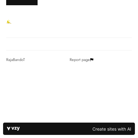
RajaBandoT
Report page
Create sites with AI